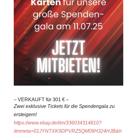
– VERKAUFT für 301 € –
Zwei exklusive Tickets für die Spendengala zu
ersteigern!
https://www.ebay.de/itm/336034314810?
itmmeta=01JYNTXK9DPVRZ5QM09H324HJB&h